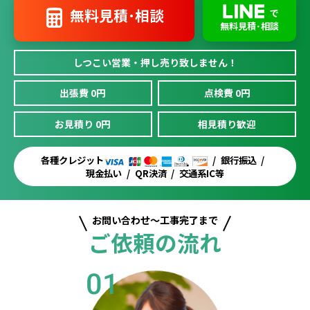
無料見積･相談
で
無料見積･相談
しつこい営業・押し売り致しません！
出張費 0円
点検費 0円
お見積り 0円
相見積り歓迎
各種クレジット
銀行振込
現金払い
QR決済
交通系IC等
お問い合わせ～工事完了まで
ご依頼の流れ
01