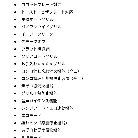
ココットプレート対応
トースト・ピザプレート対応
連続オートグリル
パノラマワイドグリル
イージークリーン
スモークオフ
フラット焼き網
クリアコートグリル皿
お手入れかんたんグリル
コンロ消し忘れ消火機能（全口）
コンロ調理油加熱防止装置（全口）
焦げつき消火機能
グリル加熱防止機能
音声ガイダンス機能
レンジフード：エコ連動機能
エコモード
揺れピタ（感震停止機能）
高温自動温度調節機能
高温モード