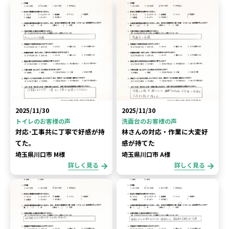
2025/11/30
2025/11/30
トイレのお客様の声
洗面台のお客様の声
対応･工事共に丁寧で好感が持
林さんの対応・作業に大変好
てた。
感が持てた
埼玉県川口市 M様
埼玉県川口市 A様
詳しく見る
詳しく見る