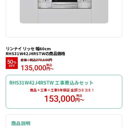
リンナイ リッセ 幅60cm
RHS31W42J4RSTWの商品価格
定価：税込
円
270,600
50
%
税込
OFF
135,000
円～
RHS31W42J4RSTW 工事費込みセット
商品＋工事＋工事5年保証
全部コミコミ！
税込
153,000
円～
商品説明