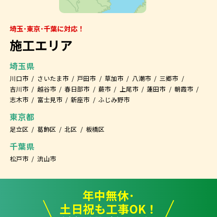
埼玉･東京･千葉に対応！
施工エリア
埼玉県
川口市
さいたま市
戸田市
草加市
八潮市
三郷市
吉川市
越谷市
春日部市
蕨市
上尾市
蓮田市
朝霞市
志木市
富士見市
新座市
ふじみ野市
東京都
足立区
葛飾区
北区
板橋区
千葉県
松戸市
流山市
年中無休･
土日祝も工事OK！