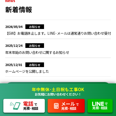
News
新着情報
2026/05/04
お知らせ
【GW】お電話休止します。LINE･メールは通常通りお問い合わせ受付
2025/12/24
お知らせ
年末年始のお問い合わせに関するお知らせ
2025/12/01
お知らせ
ホームページを公開しました
新着情報一覧
年中無休･土日祝も工事OK
お気軽にお問い合わせください！
電話
メール
で
で
で
見積･相談
見積･相談
見積･相談
ガス給湯器
トイレ