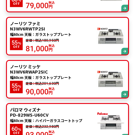
%
税込
OFF
79,000
円
ノーリツ ファミ
N3WV6RWTP2SI
幅60cm 天板：ガラストッププレート
定価：税込
円
180,950
55
%
税込
OFF
81,000
円
ノーリツ ミッケ
N3WV6RWAP2SIC
幅60cm 天板：ガラストッププレート
定価：税込
円
201,630
55
%
税込
OFF
90,000
円
パロマ ウィズナ
PD-829WS-U60CV
幅60cm 天板：ハイパーガラスコートトップ
定価：税込
円
232,980
60
%
税込
OFF
93,000