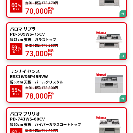
定価：税込
円
173,470
60
%
税込
OFF
70,000
円
パロマ リプラ
PD-509WS-75CV
幅75cm 天板：ガラストップ
定価：税込
円
179,850
59
%
税込
OFF
73,000
円
リンナイ センス
RS31W36P49RVW
幅60cm 天板：パールクリスタル
定価：税込
円
173,800
55
%
税込
OFF
78,000
円
パロマ ブリリオ
PD-743WS-60CV
幅60cm 天板：ハイパーガラスコートトップ
定価：税込
円
196,460
60