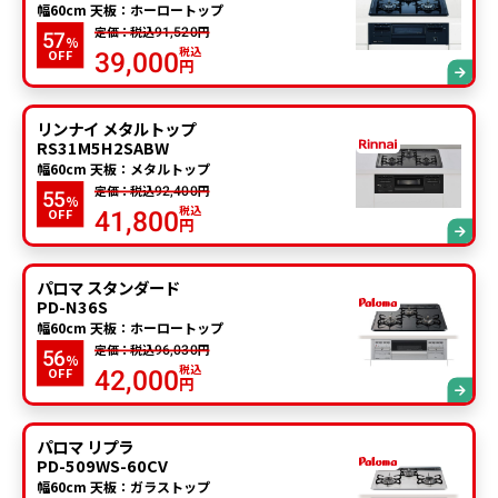
幅60cm 天板：ホーロートップ
定価：税込
円
91,520
57
%
税込
OFF
39,000
円
リンナイ メタルトップ
RS31M5H2SABW
幅60cm 天板：メタルトップ
定価：税込
円
92,400
55
%
税込
OFF
41,800
円
パロマ スタンダード
PD-N36S
幅60cm 天板：ホーロートップ
定価：税込
円
96,030
56
%
税込
OFF
42,000
円
パロマ リプラ
PD-509WS-60CV
幅60cm 天板：ガラストップ