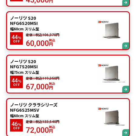
円
ノーリツ S20
NFG6S20MSI
幅60cm スリム型
定価：税込
円
106,370
44
%
税込
OFF
60,000
円
ノーリツ S20
NFG7S20MSI
幅75cm スリム型
定価：税込
円
119,350
44
%
税込
OFF
67,000
円
ノーリツ クララシリーズ
NFG6S25MSV
幅60cm スリム型
定価：税込
円
133,540
46
%
税込
OFF
72,000
円