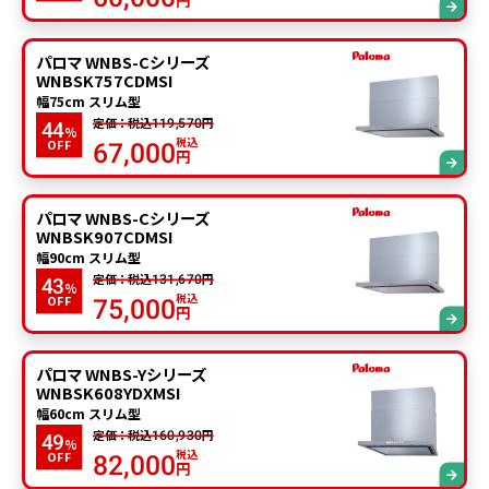
パロマ WNBS-Cシリーズ
WNBSK757CDMSI
幅75cm スリム型
定価：税込
円
119,570
44
%
税込
OFF
67,000
円
パロマ WNBS-Cシリーズ
WNBSK907CDMSI
幅90cm スリム型
定価：税込
円
131,670
43
%
税込
OFF
75,000
円
パロマ WNBS-Yシリーズ
WNBSK608YDXMSI
幅60cm スリム型
定価：税込
円
160,930
49
%
税込
OFF
82,000
円