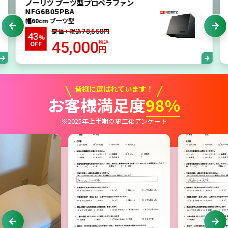
ノーリツ ブーツ型プロペラファン
NFG6B05PBA
幅60cm ブーツ型
定価：税込
円
78,650
43
%
税込
45,000
OFF
円
皆様に選ばれています！
お客様満足度
98%
※2025年上半期の施工後アンケート