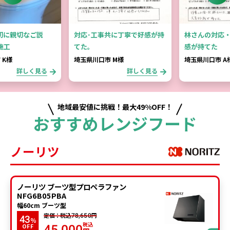
切に親切なご説
対応･工事共に丁寧で好感が持
林さんの対応
施工
てた。
感が持てた
 K様
埼玉県川口市 M様
埼玉県川口市 A
詳しく見る
詳しく見る
地域最安値に挑戦！最大49%OFF！
おすすめレンジフード
ノーリツ
ノーリツ ブーツ型プロペラファン
NFG6B05PBA
幅60cm ブーツ型
定価：税込
円
78,650
43
%
税込
OFF
45,000