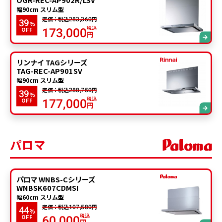
幅90cm スリム型
定価：税込
円
283,360
39
%
税込
OFF
173,000
円
リンナイ TAGシリーズ
TAG-REC-AP901SV
幅90cm スリム型
定価：税込
円
288,750
39
%
税込
OFF
177,000
円
パロマ
パロマ WNBS-Cシリーズ
WNBSK607CDMSI
幅60cm スリム型
定価：税込
円
107,580
44
%
税込
OFF
60,000
円