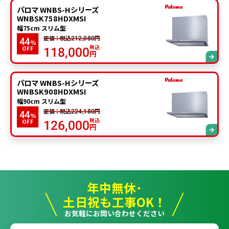
パロマ WNBS-Hシリーズ
WNBSK758HDXMSI
幅75cm スリム型
定価：税込
円
212,080
44
%
税込
OFF
118,000
円
パロマ WNBS-Hシリーズ
WNBSK908HDXMSI
幅90cm スリム型
定価：税込
円
224,180
44
%
税込
OFF
126,000
円
年中無休･
土日祝も工事OK！
お気軽にお問い合わせください