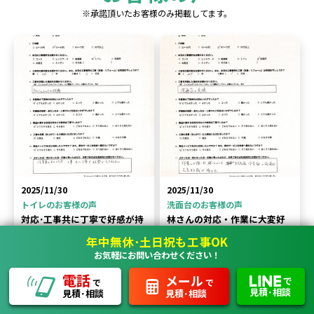
※承諾頂いたお客様のみ掲載してます。
2025/11/30
2025/11/30
トイレのお客様の声
洗面台のお客様の声
対応･工事共に丁寧で好感が持
林さんの対応・作業に大変好
てた。
感が持てた
年中無休･土日祝も工事OK
埼玉県川口市 M様
埼玉県川口市 A様
お気軽にお問い合わせください！
詳しく見る
詳しく見る
電話
メール
で
で
で
見積･相談
見積･相談
見積･相談