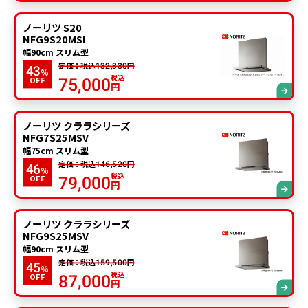
ノーリツ S20
NFG9S20MSI
幅90cm スリム型
定価：税込
円
132,330
43
%
税込
OFF
75,000
円
ノーリツ クララシリーズ
NFG7S25MSV
幅75cm スリム型
定価：税込
円
146,520
46
%
税込
OFF
79,000
円
ノーリツ クララシリーズ
NFG9S25MSV
幅90cm スリム型
定価：税込
円
159,500
45
%
税込
OFF
87,000
円