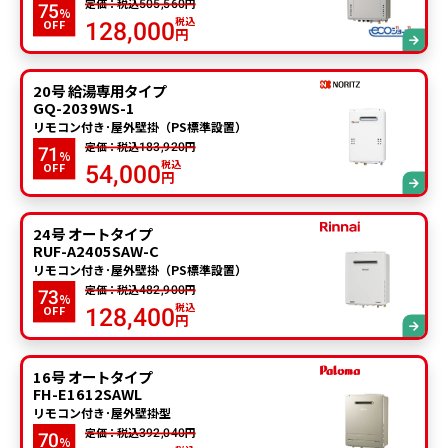
定価：税込
円
505,560
75
%
税込
OFF
128,000
円
20号 給湯専用タイプ
GQ-2039WS-1
リモコン付き･屋外壁掛（PS標準設置）
定価：税込
円
183,920
71
%
税込
OFF
54,000
円
24号 オートタイプ
RUF-A2405SAW-C
リモコン付き･屋外壁掛（PS標準設置）
定価：税込
円
482,900
73
%
税込
OFF
128,400
円
16号 オートタイプ
FH-E1612SAWL
リモコン付き･屋外壁掛型
定価：税込
円
392,040
70
%