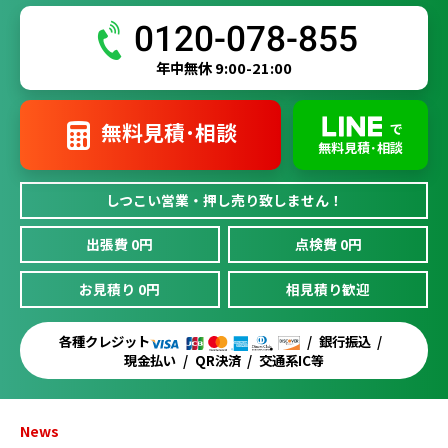
0120-078-855
年中無休 9:00-21:00
無料見積･相談
で
無料見積･相談
しつこい営業・押し売り致しません！
出張費 0円
点検費 0円
お見積り 0円
相見積り歓迎
各種クレジット
銀行振込
現金払い
QR決済
交通系IC等
News