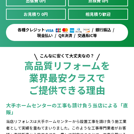
出張費 0円
点検費 0円
お見積り 0円
相見積り歓迎
各種クレジット
銀行振込
現金払い
QR決済
交通系IC等
こんなに安くて大丈夫なの？
高品質リフォームを
業界最安クラスで
ご提供できる理由
大手ホームセンターの工事も請け負う当店による「直
販」
当店リフォレスは大手ホームセンターから設置工事を請け負う施工業
者として実績を重ねてまいりました。このような工事専門業者がお客