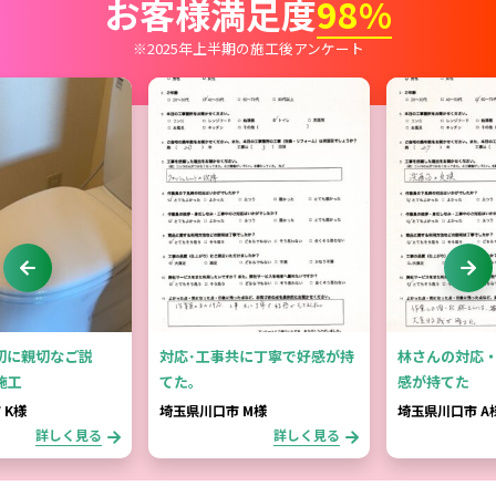
お客様満足度
98%
※2025年上半期の施工後アンケート
切に親切なご説
対応･工事共に丁寧で好感が持
林さんの対応
施工
てた。
感が持てた
 K様
埼玉県川口市 M様
埼玉県川口市 A
詳しく見る
詳しく見る