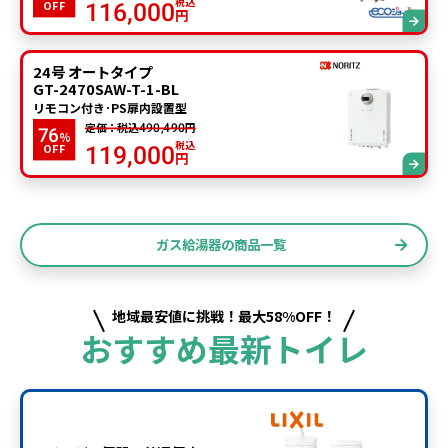
税込
OFF
116,000
円
24号 オートタイプ
GT-2470SAW-T-1-BL
リモコン付き･PS扉内設置型
定価：税込
円
490,490
76
%
税込
OFF
119,000
円
ガス給湯器の商品一覧
地域最安値に挑戦！最大58%OFF！
おすすめ最新トイレ