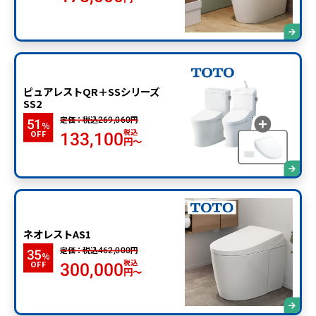
ピュアレストQR＋SSシリーズ
SS2
定価：税込
円
269,060
51
%
税込
OFF
133,100
円～
ネオレストAS1
定価：税込
円
462,000
35
%
税込
OFF
300,000
円～