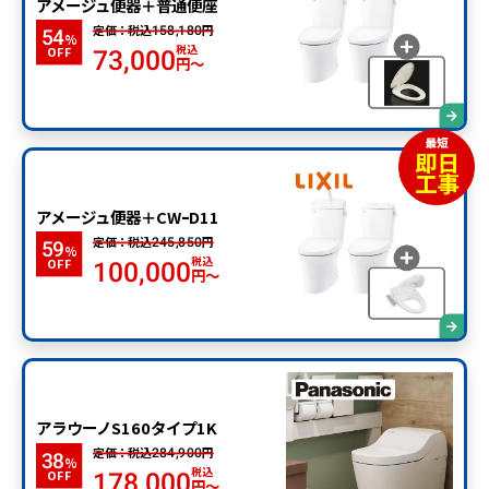
アメージュ便器＋普通便座
定価：税込
円
158,180
54
%
税込
OFF
73,000
円～
アメージュ便器＋CWｰD11
定価：税込
円
245,850
59
%
税込
OFF
100,000
円～
アラウーノS160タイプ1K
定価：税込
円
284,900
38
%
税込
OFF
178,000
円～