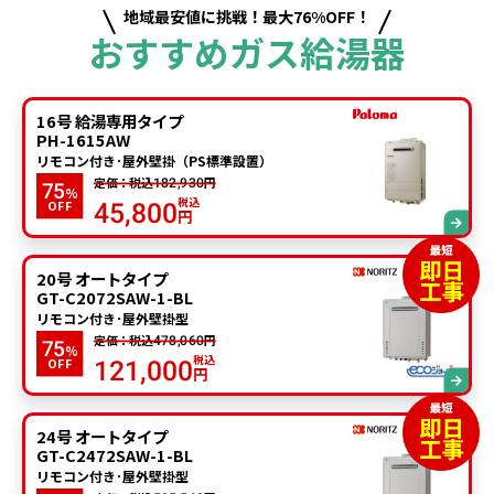
地域最安値に挑戦！最大76%OFF！
おすすめガス給湯器
16号 給湯専用タイプ
PH-1615AW
リモコン付き･屋外壁掛（PS標準設置）
定価：税込
円
182,930
75
%
税込
OFF
45,800
円
20号 オートタイプ
GT-C2072SAW-1-BL
リモコン付き･屋外壁掛型
定価：税込
円
478,060
75
%
税込
OFF
121,000
円
24号 オートタイプ
GT-C2472SAW-1-BL
リモコン付き･屋外壁掛型