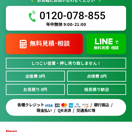
0120-078-855
年中無休 9:00-21:00
無料見積･相談
で
無料見積･相談
しつこい営業・押し売り致しません！
出張費 0円
点検費 0円
お見積り 0円
相見積り歓迎
各種クレジット
銀行振込
現金払い
QR決済
交通系IC等
News